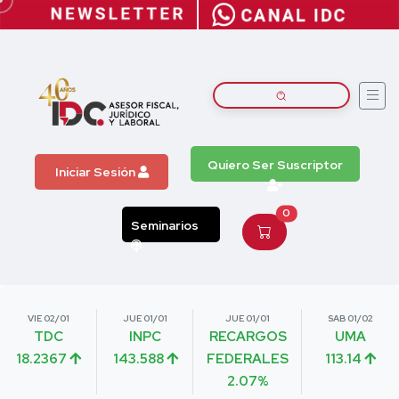
Quiero Ser Suscriptor
Iniciar Sesión
0
Seminarios
VIE 02/01
JUE 01/01
JUE 01/01
SAB 01/02
TDC
INPC
RECARGOS
UMA
18.2367
143.588
FEDERALES
113.14
2.07%