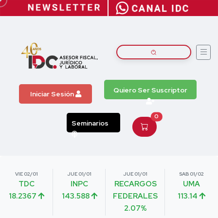
Quiero Ser Suscriptor
Iniciar Sesión
0
Seminarios
VIE 02/01
JUE 01/01
JUE 01/01
SAB 01/02
TDC
INPC
RECARGOS
UMA
18.2367
143.588
FEDERALES
113.14
2.07%